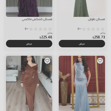
فستان طويل
فستان كشكش ماكسي
0
0
يبدأ من
يبدأ من
225.48
258.73
$
$
عرض
عرض