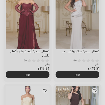
فستان سهرة ساتان بكتف واحد
فستان سهرة أوف شولدر بأكمام
دانتيل
0
0
يبدأ من
يبدأ من
317.94
418.51
$
$
عرض
عرض