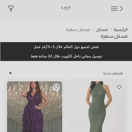
List Roma Party dress
الرئيسية
فستان
فستان سهرة
des a wide range of stunning and stylish options, Shop Online Now
فستان سهرة
شحن لجميع دول العالم خلال 3–5 أيام عمل
توصيل مجاني داخل الكويت خلال 24 ساعة فقط
المضاف حديثا