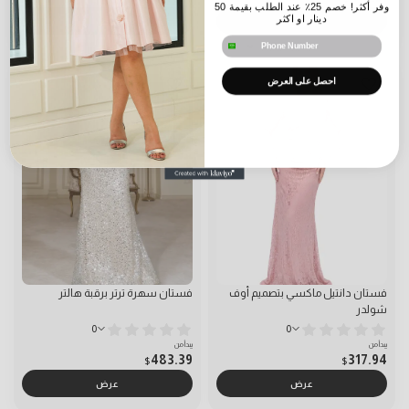
وفر أكثر! خصم 25٪ عند الطلب بقيمة 50
دينار او اكثر
عرض
عرض
phone number
احصل على العرض
فستان دانتيل ماكسي بتصميم أوف
فستان سهرة ترتر برقبة هالتر
شولدر
0
0
يبدأ من
يبدأ من
483.39
317.94
$
$
عرض
عرض