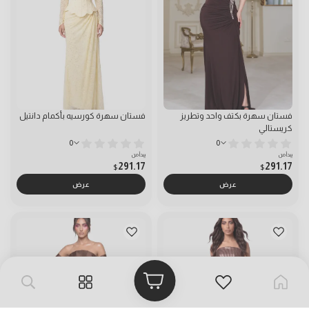
فستان سهرة بكتف واحد وتطريز
فستان سهرة كورسيه بأكمام دانتيل
كريستالي
0
0
يبدأ من
يبدأ من
291.17
291.17
$
$
عرض
عرض