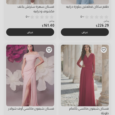
طقم ساتان قطعتين ببلوزة درابيه
فستان سهرة سترتش بكتف
مكشوف ودرابيه
0
0
يبدأ من
يبدأ من
161.40
226.29
$
$
عرض
عرض
فستان شيفون ماكسي بأكمام
فستان شيفون ماكسي أوف شولدر
طويلة