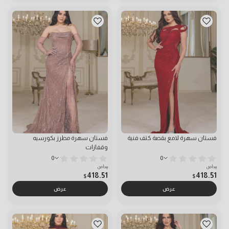
فستان سهرة لامع بقصة كتف فنية
فستان سهرة مطرز بكورسيه
وقفازات
0
0
يبدأ من
يبدأ من
418.51
418.51
$
$
عرض
عرض