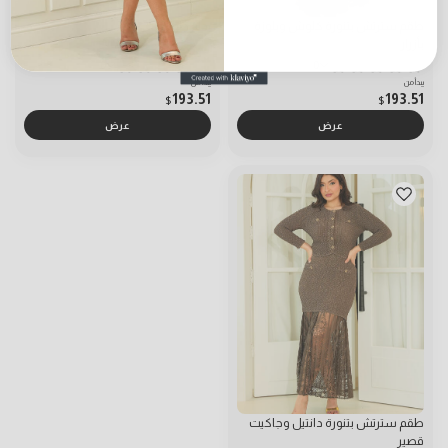
طقم سترتش بتنورة كلوش وبلوزة
بدلة طويل
بأزرار
0
0
يبدأ من
يبدأ من
193.51
193.51
$
$
عرض
عرض
طقم سترتش بتنورة دانتيل وجاكيت
قصير